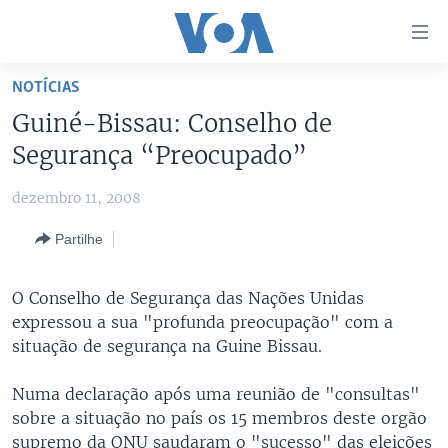
Links
de
Acesso
NOTÍCIAS
Ir
NOTÍCIAS
Guiné-Bissau: Conselho de
para
AFRICA AGORA
ANGOLA
Segurança “Preocupado”
artigo
principal
SAÚDE EM FOCO
MOÇAMBIQUE
dezembro 11, 2008
Ir
VÍDEO
ESTADOS UNIDOS
para
Partilhe
Navegação
ÁUDIO
GUINÉ-BISSAU
VÍDEOS
principal
ENTRETENIMENTO
ÁFRICA E MUNDO
VOA60 ÁFRICA
O Conselho de Segurança das Nações Unidas
Ir
expressou a sua "profunda preocupação" com a
para
BRASIL
VOA 60 CLIMA
SIGA-NOS
situação de segurança na Guine Bissau.
Pesquisa
DOSSIERS ESPECIAIS
VOA60 MUNDO
Numa declaração após uma reunião de "consultas"
DESPORTO
PASSADEIRA VERMELHA
sobre a situação no país os 15 membros deste orgão
Línguas
supremo da ONU saudaram o "sucesso" das eleições