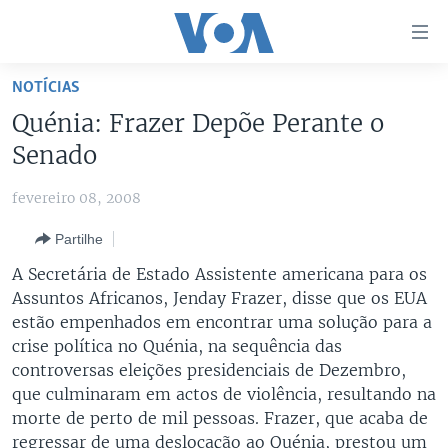
Links
de
Acesso
NOTÍCIAS
Ir
NOTÍCIAS
Quénia: Frazer Depõe Perante o
para
AFRICA AGORA
ANGOLA
Senado
artigo
principal
SAÚDE EM FOCO
MOÇAMBIQUE
fevereiro 08, 2008
Ir
VÍDEO
ESTADOS UNIDOS
para
Partilhe
Navegação
ÁUDIO
GUINÉ-BISSAU
VÍDEOS
A Secretária de Estado Assistente americana para os
principal
ENTRETENIMENTO
ÁFRICA E MUNDO
VOA60 ÁFRICA
Assuntos Africanos, Jenday Frazer, disse que os EUA
Ir
estão empenhados em encontrar uma solução para a
para
BRASIL
VOA 60 CLIMA
SIGA-NOS
crise política no Quénia, na sequência das
Pesquisa
DOSSIERS ESPECIAIS
VOA60 MUNDO
controversas eleições presidenciais de Dezembro,
que culminaram em actos de violência, resultando na
DESPORTO
PASSADEIRA VERMELHA
morte de perto de mil pessoas. Frazer, que acaba de
Línguas
regressar de uma deslocação ao Quénia, prestou um