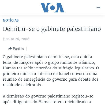
Links
de
Acesso
NOTÍCIAS
Ir
NOTÍCIAS
Demitiu-se o gabinete palestiniano
para
AFRICA AGORA
ANGOLA
artigo
janeiro 26, 2006
principal
SAÚDE EM FOCO
MOÇAMBIQUE
Ir
Partilhe
VÍDEO
ESTADOS UNIDOS
para
O gabinete palestiniano demitiu-se, esta quinta
Navegação
ÁUDIO
GUINÉ-BISSAU
VÍDEOS
feira, de funções após o grupo militante islâmico,
principal
ENTRETENIMENTO
ÁFRICA E MUNDO
VOA60 ÁFRICA
Hamas ter saído vencedor do sufrágio legislativo. O
Ir
primeiro ministro interino de Israel convocou uma
para
BRASIL
VOA 60 CLIMA
reunião de emergência do governo para debate dos
SIGA-NOS
Pesquisa
DOSSIERS ESPECIAIS
VOA60 MUNDO
resultados eleitorais.
DESPORTO
PASSADEIRA VERMELHA
A demissão do governo palestiniano registou-se
após dirigentes do Hamas terem reivindicado a
Línguas