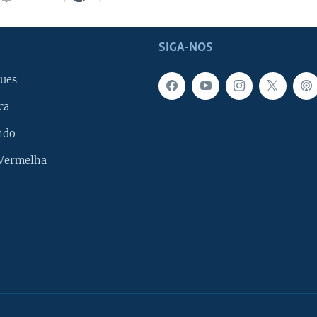
SIGA-NOS
ues
ca
ndo
 Vermelha