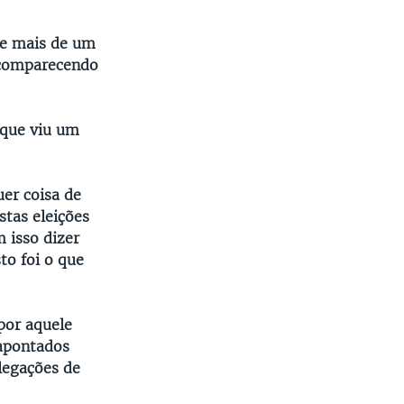
de mais de um
, comparecendo
h que viu um
uer coisa de
stas eleições
 isso dizer
to foi o que
por aquele
sapontados
legações de