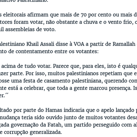
lativo Palestiniano.
s eleitorais afirmam que mais de 70 por cento ou mais 
itores foram votar, não obstante a chuva e o vento frio
il assembleias de voto.
alestiniano Khail Assali disse à VOA a partir de Ramalla
nto de contentamento entre os votantes:
 acima de tudo votar. Parece que, para eles, isto é qualq
er parte. Por isso, muitos palestinianos repetiam que e
osse uma festa de casamento palestiniana, querendo com
te está a celebrar, que toda a gente marcou presença. Is
r.´´
ltado por parte do Hamas indicaria que o apelo lançado 
mudança teria sido ouvido junto de muitos votantes de
ada governação da Fatah, um partido perseguido com a
e corrupção generalizada.