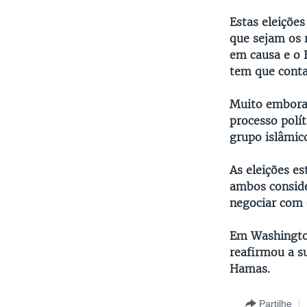
Estas eleiçõe
que sejam os 
em causa e o 
tem que conta
Muito embora 
processo polí
grupo islâmic
As eleições e
ambos conside
negociar com
Em Washington
reafirmou a s
Hamas.
Partilhe