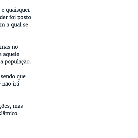
 e quaisquer
der foi posto
om a qual se
amas no
e aquele
 a população.
, sendo que
 não irá
ções, mas
slâmico