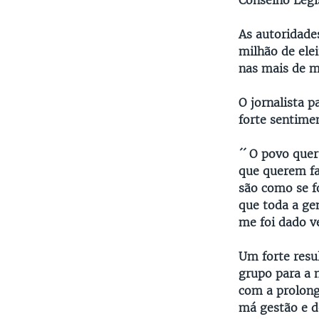
Conselho Legis
As autoridade
milhão de ele
nas mais de m
O jornalista p
forte sentime
´´ O povo quer
que querem faz
são como se f
que toda a gen
me foi dado ve
Um forte resu
grupo para a 
com a prolong
má gestão e d