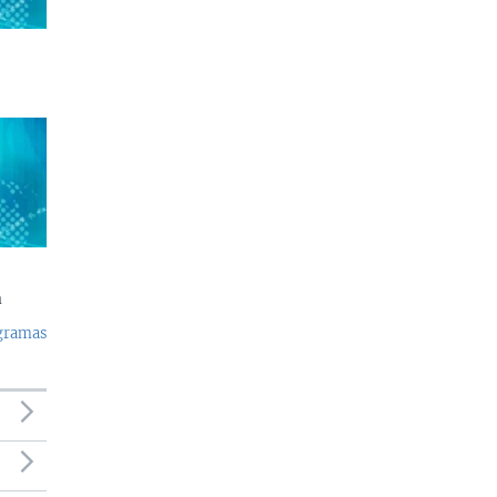
a
ogramas