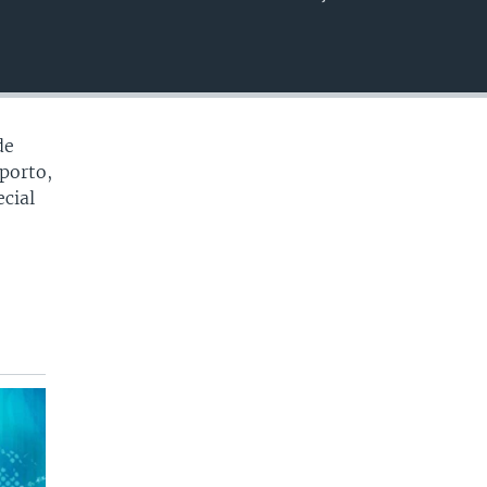
EMBED
de
porto,
cial