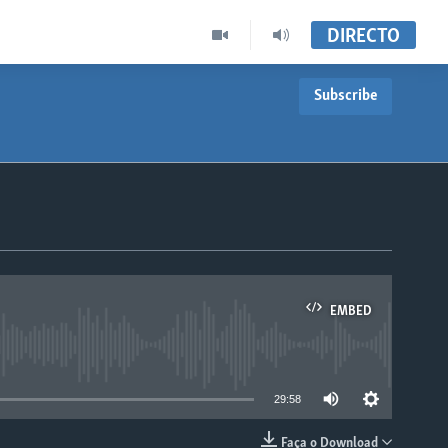
DIRECTO
Subscribe
EMBED
able
29:58
Faça o Download