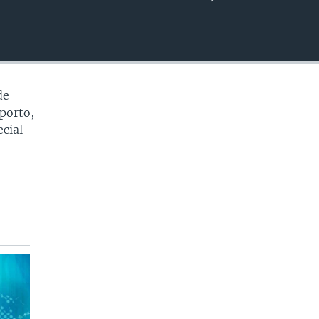
EMBED
de
porto,
cial