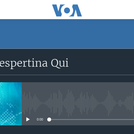
SUBSCRIBE
espertina Qui
Apple Podcasts
Subscreva
No media source currently avail
0:00