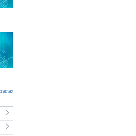
a
ogramas