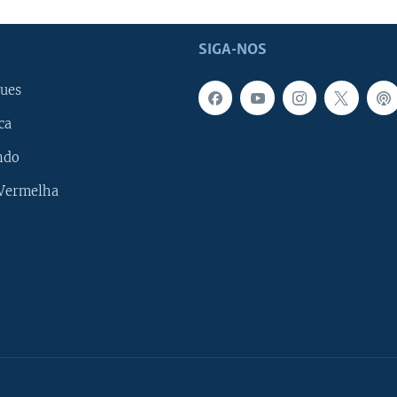
SIGA-NOS
ues
ca
ndo
 Vermelha