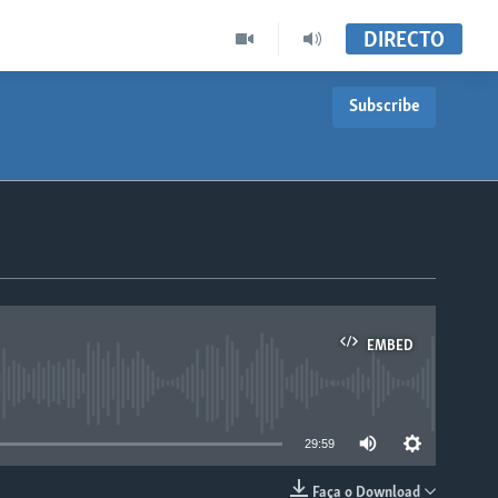
DIRECTO
Subscribe
EMBED
able
29:59
Faça o Download