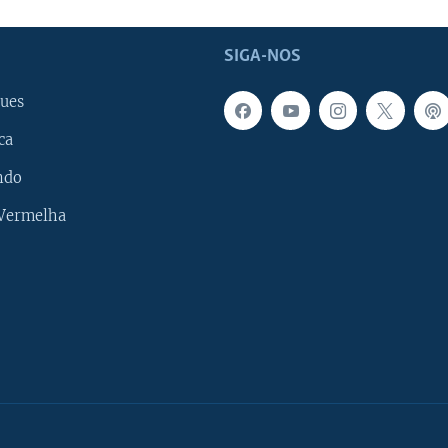
SIGA-NOS
ues
ca
ndo
 Vermelha