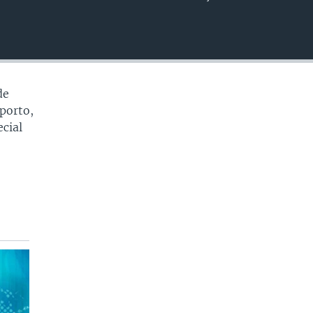
EMBED
de
porto,
cial