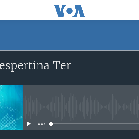
SUBSCRIBE
espertina Ter
Apple Podcasts
Subscreva
No media source currently avail
0:00