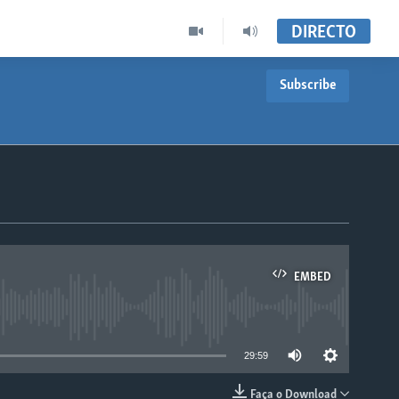
DIRECTO
Subscribe
EMBED
able
29:59
Faça o Download