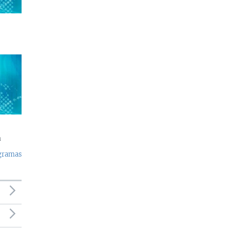
a
ogramas