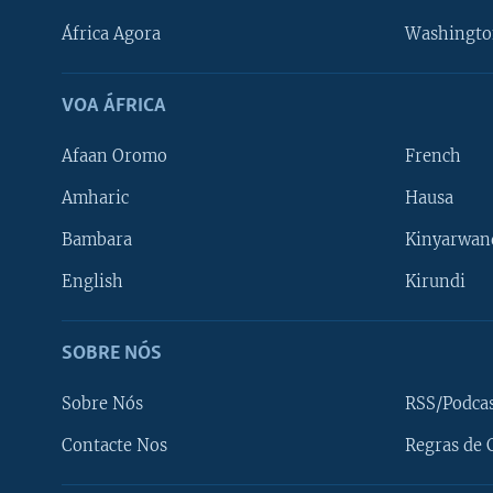
África Agora
Washingto
VOA ÁFRICA
Afaan Oromo
French
Amharic
Hausa
Bambara
Kinyarwan
English
Kirundi
SOBRE NÓS
Sobre Nós
RSS/Podca
Contacte Nos
Regras de 
SIGA-NOS