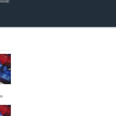
book!
as