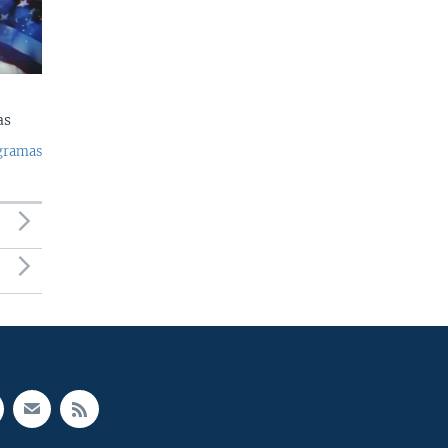
as
ogramas