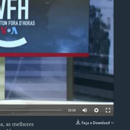
able
29:58
Faça o Download
ca, as melhores
EMBED