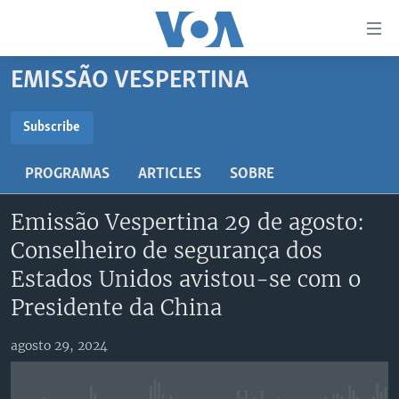
Links
de
Acesso
EMISSÃO VESPERTINA
Ir
NOTÍCIAS
para
AFRICA AGORA
ANGOLA
Subscribe
artigo
SUBSCRIBE
principal
SAÚDE EM FOCO
MOÇAMBIQUE
PROGRAMAS
ARTICLES
SOBRE
Ir
VÍDEO
ESTADOS UNIDOS
para
Subscreva
Emissão Vespertina 29 de agosto:
Navegação
ÁUDIO
GUINÉ-BISSAU
VÍDEOS
principal
Conselheiro de segurança dos
ENTRETENIMENTO
ÁFRICA E MUNDO
VOA60 ÁFRICA
Ir
Estados Unidos avistou-se com o
para
BRASIL
VOA 60 CLIMA
Presidente da China
SIGA-NOS
Pesquisa
DOSSIERS ESPECIAIS
VOA60 MUNDO
agosto 29, 2024
DESPORTO
PASSADEIRA VERMELHA
Línguas