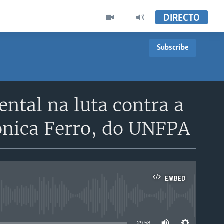
DIRECTO
Subscribe
ntal na luta contra a
ónica Ferro, do UNFPA
EMBED
able
29:58