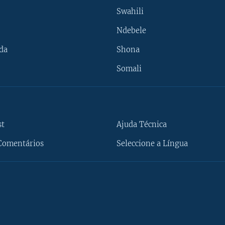
Swahili
Ndebele
da
Shona
Somali
st
Ajuda Técnica
Comentários
Seleccione a Língua