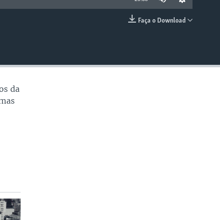
Faça o Download
EMBED
os da
emas