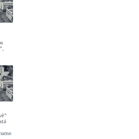
os
”,
 vê”
stá
inamo