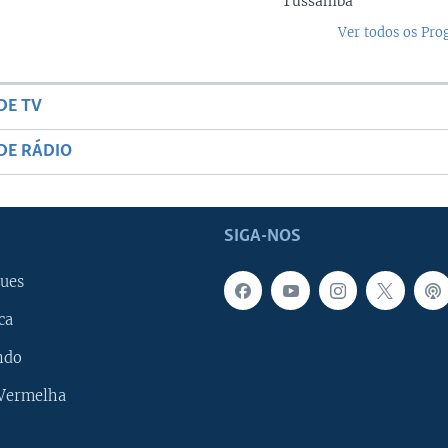
Tussamba
Ver todos os Pr
DE TV
DE RÁDIO
SIGA-NOS
ues
ca
ndo
 Vermelha