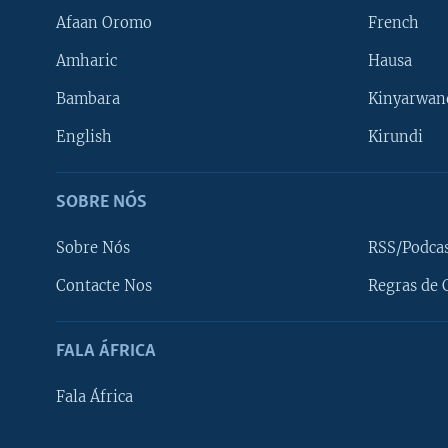
Afaan Oromo
French
Amharic
Hausa
Bambara
Kinyarwan
English
Kirundi
SOBRE NÓS
Sobre Nós
RSS/Podca
Contacte Nos
Regras de 
SIGA-NOS
FALA ÁFRICA
Fala África
Línguas