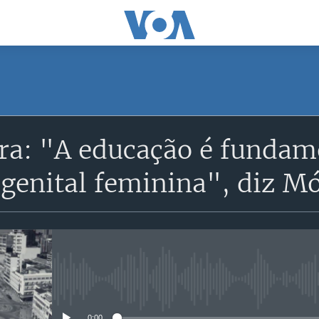
SUBSCRIBE
ra: "A educação é fundame
Subscreva
 genital feminina", diz M
No media source currently avail
0:00