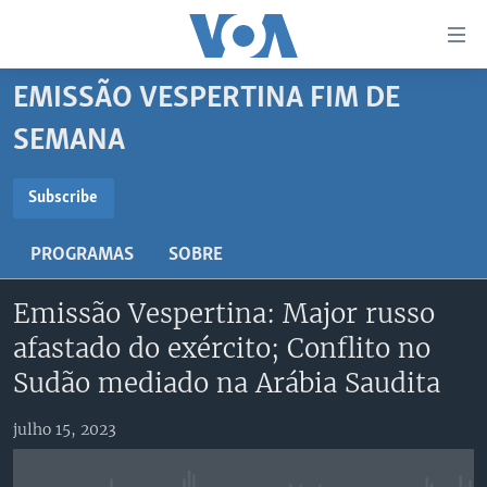
Links
de
Acesso
EMISSÃO VESPERTINA FIM DE
Ir
NOTÍCIAS
SEMANA
para
AFRICA AGORA
ANGOLA
artigo
SUBSCRIBE
principal
SAÚDE EM FOCO
MOÇAMBIQUE
Subscribe
Ir
VÍDEO
ESTADOS UNIDOS
para
Subscreva
PROGRAMAS
SOBRE
Navegação
ÁUDIO
GUINÉ-BISSAU
VÍDEOS
principal
Emissão Vespertina: Major russo
ENTRETENIMENTO
ÁFRICA E MUNDO
VOA60 ÁFRICA
Ir
afastado do exército; Conflito no
para
BRASIL
VOA 60 CLIMA
SIGA-NOS
Sudão mediado na Arábia Saudita
Pesquisa
DOSSIERS ESPECIAIS
VOA60 MUNDO
DESPORTO
PASSADEIRA VERMELHA
julho 15, 2023
Línguas