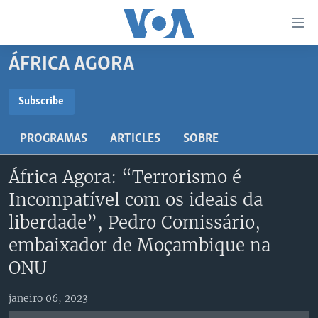
Links
de
Acesso
ÁFRICA AGORA
Ir
NOTÍCIAS
para
AFRICA AGORA
ANGOLA
Subscribe
artigo
SUBSCRIBE
principal
SAÚDE EM FOCO
MOÇAMBIQUE
PROGRAMAS
ARTICLES
SOBRE
Ir
VÍDEO
ESTADOS UNIDOS
para
Subscreva
África Agora: “Terrorismo é
Navegação
ÁUDIO
GUINÉ-BISSAU
VÍDEOS
principal
Incompatível com os ideais da
ENTRETENIMENTO
ÁFRICA E MUNDO
VOA60 ÁFRICA
Ir
liberdade”, Pedro Comissário,
para
BRASIL
VOA 60 CLIMA
embaixador de Moçambique na
SIGA-NOS
Pesquisa
DOSSIERS ESPECIAIS
VOA60 MUNDO
ONU
DESPORTO
PASSADEIRA VERMELHA
janeiro 06, 2023
Línguas