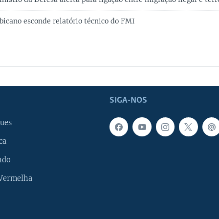
cano esconde relatório técnico do FMI
SIGA-NOS
ues
ca
ndo
 Vermelha