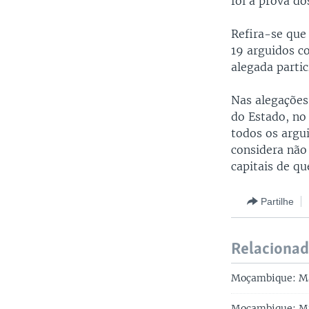
foi a prova d
Refira-se que
19 arguidos c
alegada partic
Nas alegações
do Estado, no
todos os argu
considera não
capitais de qu
Partilhe
Relaciona
Moçambique: Man
Moçambique: Min