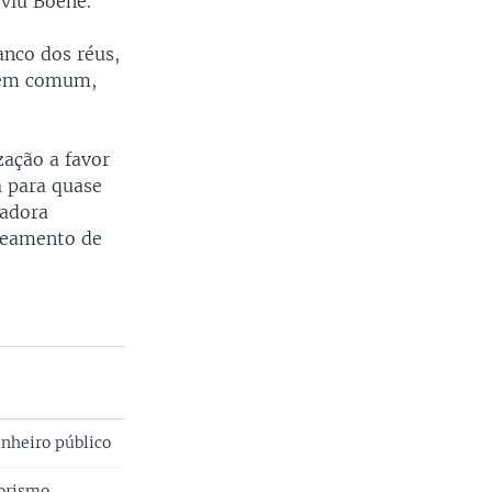
viu Boene.
anco dos réus,
m em comum,
ação a favor
a para quase
radora
ueamento de
nheiro público
rorismo