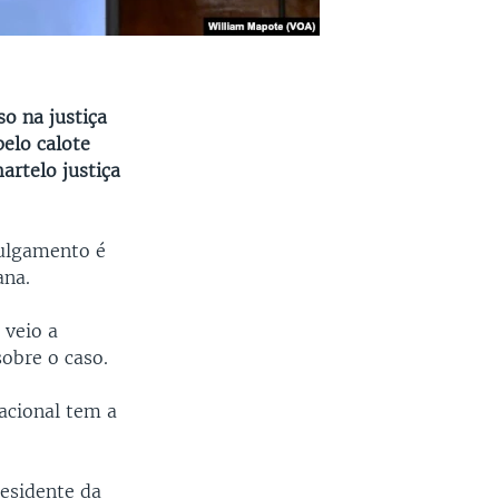
o na justiça
elo calote
artelo justiça
julgamento é
ana.
 veio a
sobre o caso.
acional tem a
esidente da