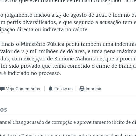
os factos que eventualmente se tenham conseguido” ante
 o julgamento iniciou a 23 de agosto de 2021 e tem no b
om perfis diversificados, e que segundo a acusação te
ipação directa ou indirecta no calote.
 finais o Ministério Pública pediu também uma indemniz
 valor de 2.7 mil milhões de dólares, e uma pena máxim
idos, com excepção de Simione Mahumane, que a procu
 ter sido provado que tenha cometido o crime de branq
e é indiciado no processo.
Veja Comentários
Follow us
Imprimir
dos
uel Chang acusado de corrupção e aproveitamento ilícito de di
istro da Defesa alerta para ligação entre migração ilegal e ter