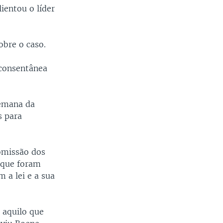
ientou o líder
obre o caso.
 consentânea
 emana da
s para
omissão dos
 que foram
 a lei e a sua
 aquilo que