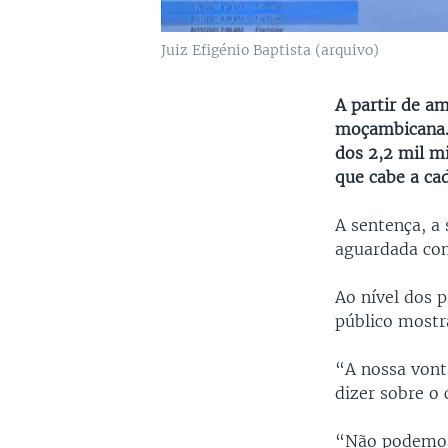
Juiz Efigénio Baptista (arquivo)
A partir de a
moçambicana. 
dos 2,2 mil mi
que cabe a ca
A sentença, a 
aguardada com
Ao nível dos 
público mostra
“A nossa vont
dizer sobre o
“Não podemos 