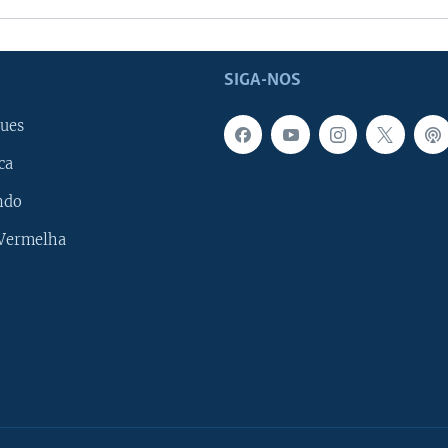
SIGA-NOS
ues
ca
ndo
 Vermelha