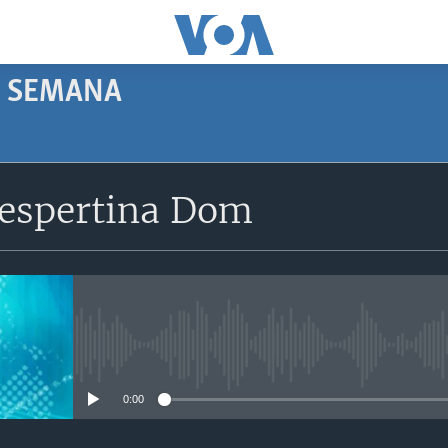
E SEMANA
SUBSCRIBE
espertina Dom
Apple Podcasts
Subscreva
No media source currently avail
0:00