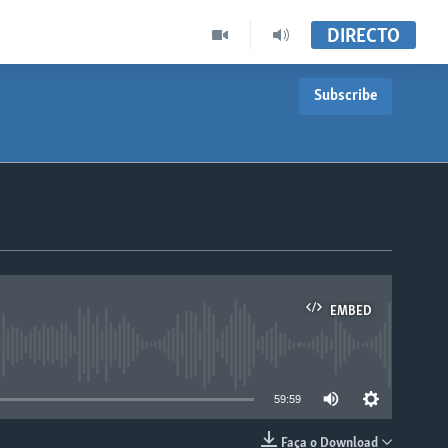
DIRECTO
Subscribe
EMBED
able
59:59
Faça o Download