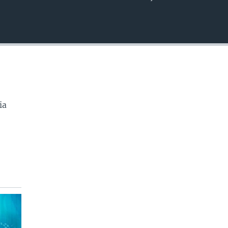
EMBED
ia