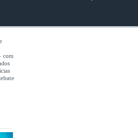
EMBED
e
 - com
iados
icias
debate