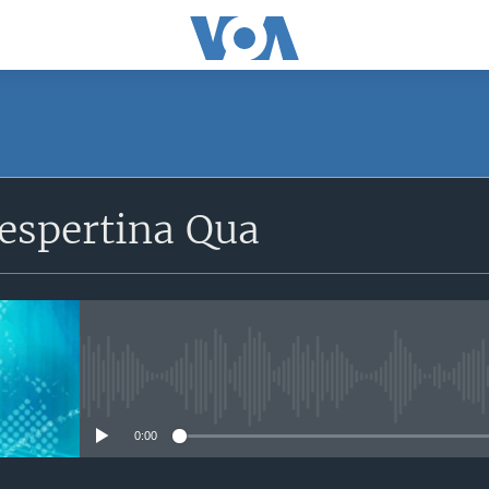
SUBSCRIBE
espertina Qua
Apple Podcasts
Subscreva
No media source currently avail
0:00