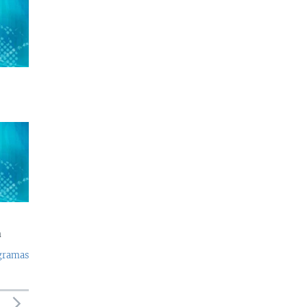
a
ogramas