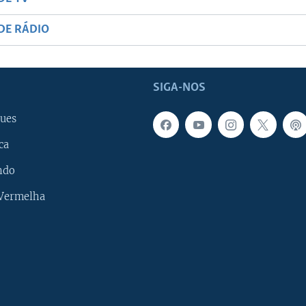
DE RÁDIO
SIGA-NOS
ues
ca
ndo
 Vermelha