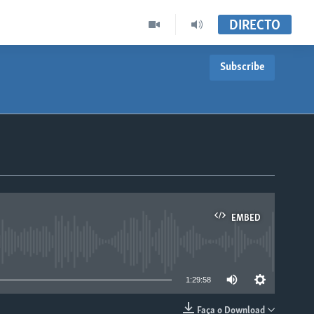
DIRECTO
Subscribe
EMBED
able
1:29:58
Faça o Download