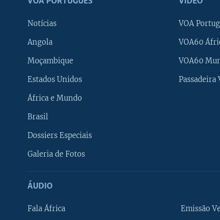
VOA PORTUGUÊS
VÍDEO
Notícias
VOA Portug
Angola
VOA60 Áfri
Moçambique
VOA60 Mu
Estados Unidos
Passadeira
África e Mundo
Brasil
Dossiers Especiais
Galeria de Fotos
ÁUDIO
Fala África
Emissão V