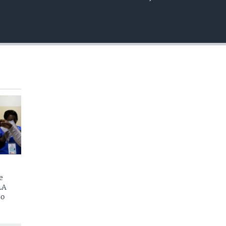
EMBED
e
LA
do