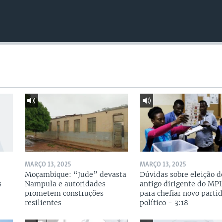
MARÇO 13, 2025
MARÇO 13, 2025
Moçambique: “Jude” devasta
Dúvidas sobre eleição d
s
Nampula e autoridades
antigo dirigente do MP
prometem construções
para chefiar novo parti
resilientes
político - 3:18