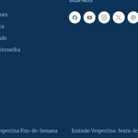
SIGA-NOS
ues
ca
ndo
 Vermelha
espertina Fim-de-Semana
Emissão Vespertina: Sexta-fe