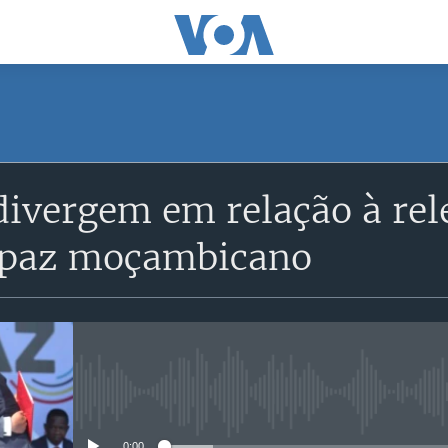
SUBSCRIBE
divergem em relação à re
Subscreva
 paz moçambicano
No media source currently avail
0:00