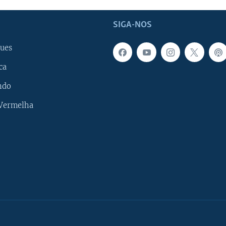
SIGA-NOS
ues
ca
ndo
 Vermelha