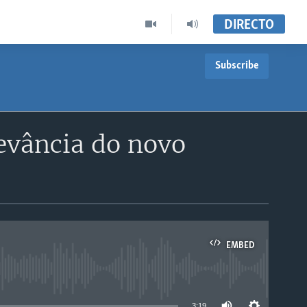
DIRECTO
Subscribe
levância do novo
EMBED
able
3:19