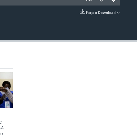
Faça o Download
EMBED
e
LA
do