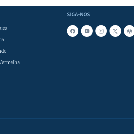
SIGA-NOS
ues
ca
ndo
 Vermelha