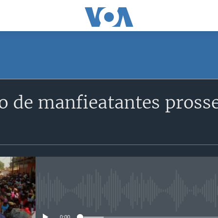
SUBSCRIBE
o de manfieatantes pross
Subscreva
No media source currently avail
0:00