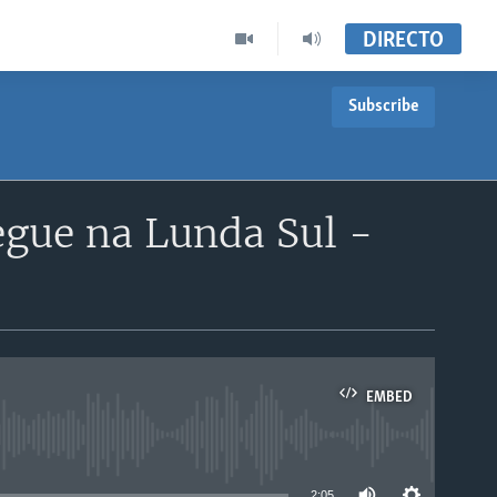
DIRECTO
Subscribe
egue na Lunda Sul -
EMBED
able
2:05