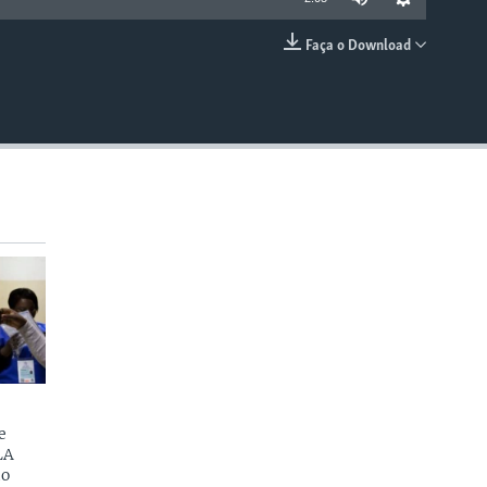
Faça o Download
EMBED
e
LA
do