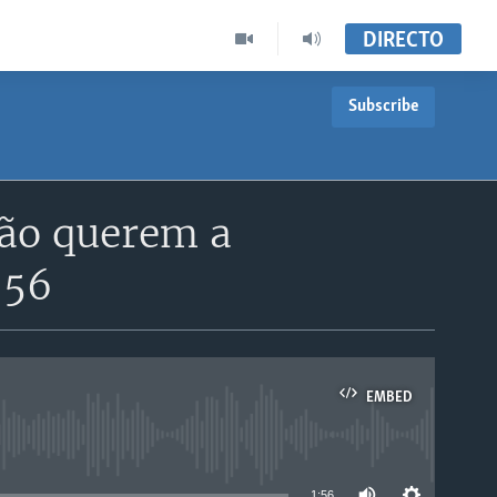
DIRECTO
Subscribe
não querem a
:56
EMBED
able
1:56