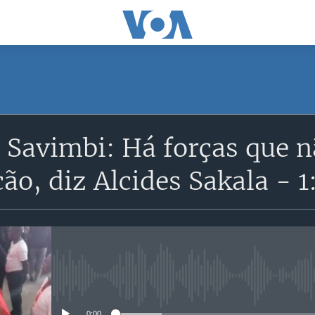
SUBSCRIBE
 Savimbi: Há forças que 
Subscreva
ção, diz Alcides Sakala - 1
No media source currently avail
0:00