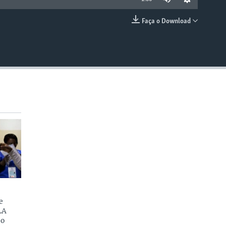
Faça o Download
EMBED
e
LA
do