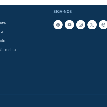
SIGA-NOS
ues
ca
ndo
 Vermelha