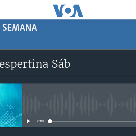
E SEMANA
SUBSCRIBE
espertina Sáb
Apple Podcasts
Subscreva
No media source currently avail
0:00