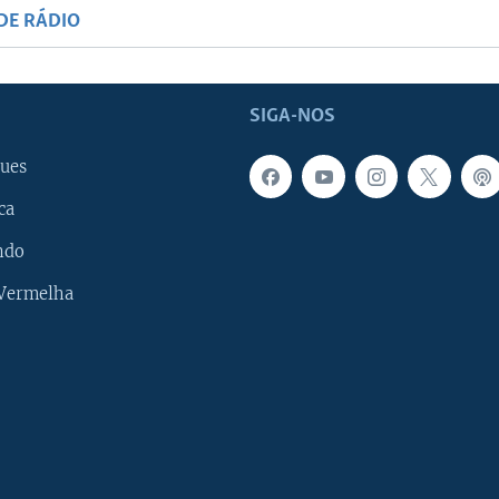
DE RÁDIO
SIGA-NOS
ues
ca
ndo
 Vermelha