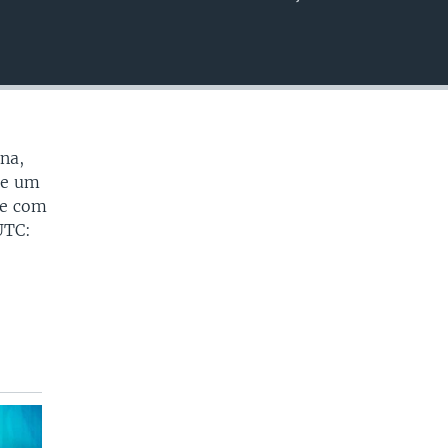
EMBED
na,
de um
de com
UTC: