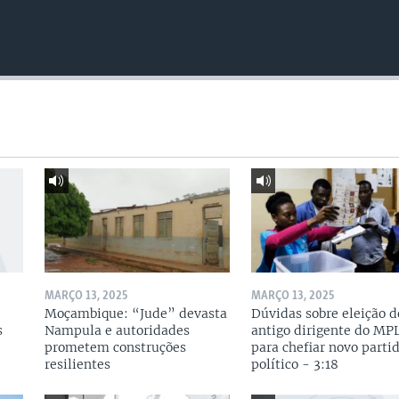
MARÇO 13, 2025
MARÇO 13, 2025
Moçambique: “Jude” devasta
Dúvidas sobre eleição d
s
Nampula e autoridades
antigo dirigente do MP
prometem construções
para chefiar novo parti
resilientes
político - 3:18