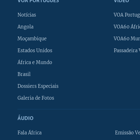
VOA PORTUGUÊS
VÍDEO
Notícias
VOA Portug
Angola
VOA60 Áfri
Moçambique
VOA60 Mu
Estados Unidos
Passadeira
África e Mundo
Brasil
Dossiers Especiais
Galeria de Fotos
ÁUDIO
Fala África
Emissão V