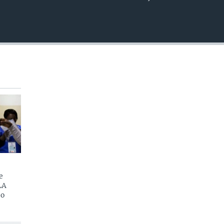
EMBED
e
LA
do