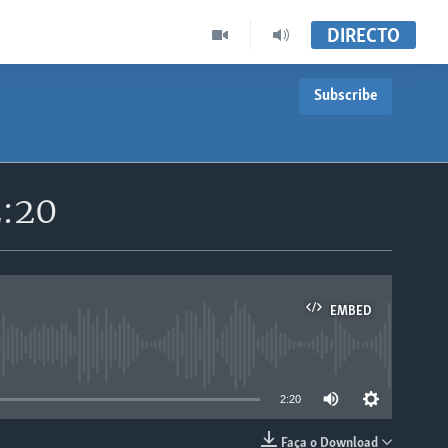
DIRECTO
Subscribe
2:20
EMBED
able
2:20
Faça o Download