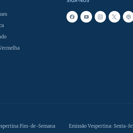
SIGA-NOS
ues
ca
ndo
 Vermelha
espertina Fim-de-Semana
Emissão Vespertina: Sexta-fe