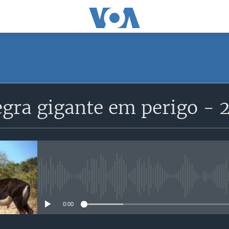
SUBSCRIBE
gra gigante em perigo - 
Subscreva
No media source currently avail
0:00