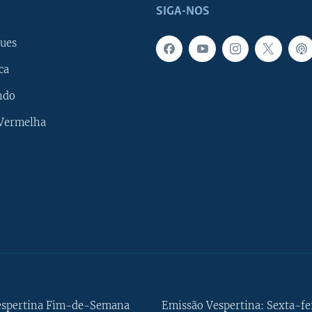
SIGA-NOS
ues
ca
ndo
 Vermelha
espertina Fim-de-Semana
Emissão Vespertina: Sexta-fe