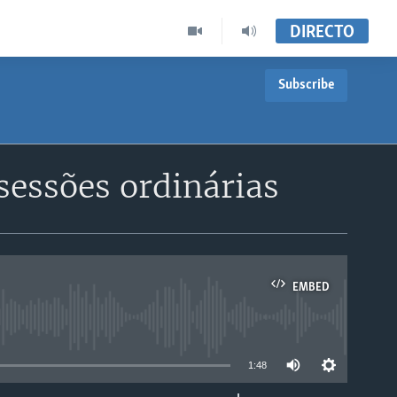
DIRECTO
Subscribe
essões ordinárias
EMBED
able
1:48