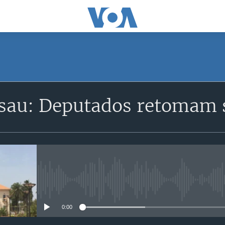
SUBSCRIBE
sau: Deputados retomam s
Subscreva
No media source currently avail
0:00