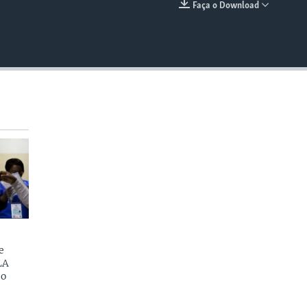
Faça o Download
EMBED
e
LA
do