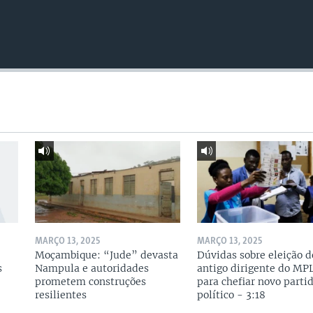
MARÇO 13, 2025
MARÇO 13, 2025
Moçambique: “Jude” devasta
Dúvidas sobre eleição d
s
Nampula e autoridades
antigo dirigente do MP
prometem construções
para chefiar novo parti
resilientes
político - 3:18