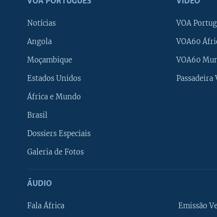
VOA PORTUGUÊS
VÍDEO
Notícias
VOA Portug
Angola
VOA60 Áfri
Moçambique
VOA60 Mu
Estados Unidos
Passadeira
África e Mundo
Brasil
Dossiers Especiais
Galeria de Fotos
ÁUDIO
Fala África
Emissão V