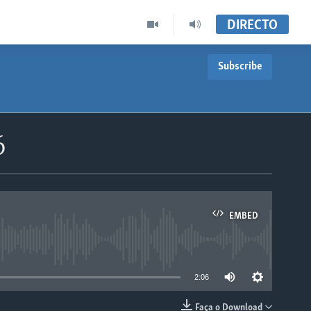
DIRECTO
Subscribe
6
EMBED
able
2:06
Faça o Download