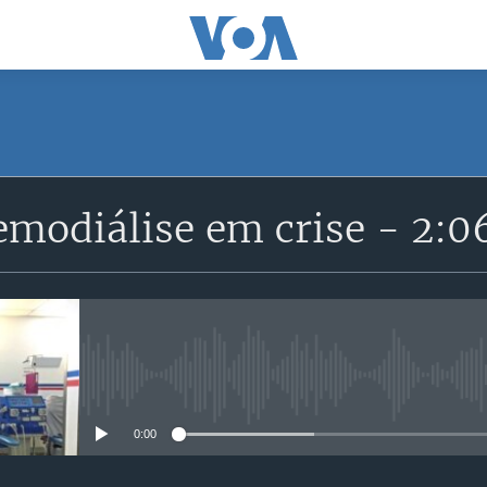
SUBSCRIBE
emodiálise em crise - 2:0
Subscreva
No media source currently avail
0:00