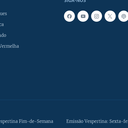
SIGA-NOS
ues
ca
ndo
 Vermelha
espertina Fim-de-Semana
Emissão Vespertina: Sexta-fe