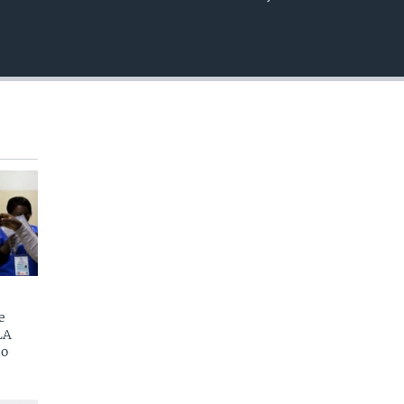
EMBED
e
LA
do