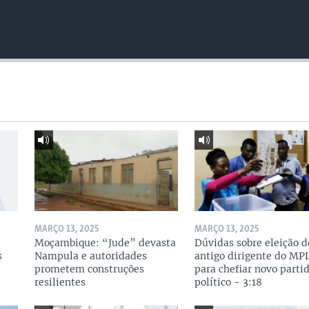
MARÇO 13, 2025
MARÇO 13, 2025
Moçambique: “Jude” devasta
Dúvidas sobre eleição d
s
Nampula e autoridades
antigo dirigente do MP
prometem construções
para chefiar novo parti
resilientes
político - 3:18