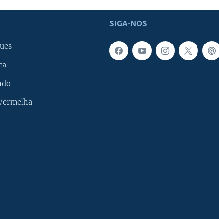
SIGA-NOS
ues
ca
ndo
 Vermelha