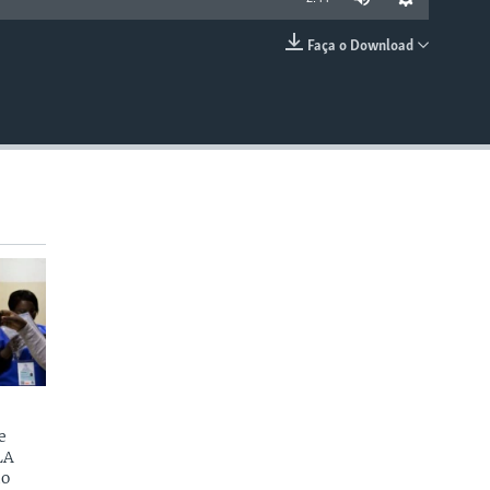
Faça o Download
EMBED
e
LA
do