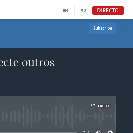
DIRECTO
Subscribe
ecte outros
EMBED
able
2:44