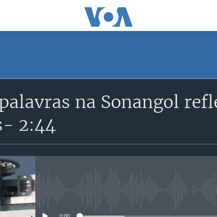
SUBSCRIBE
palavras na Sonangol refl
Subscreva
s- 2:44
No media source currently avail
0:00