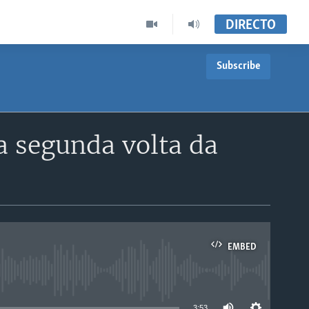
DIRECTO
Subscribe
a segunda volta da
EMBED
able
3:53