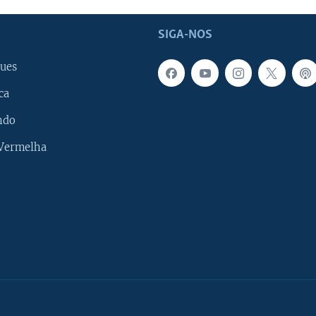
SIGA-NOS
ues
ca
ndo
 Vermelha