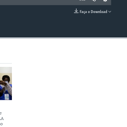
Faça o Download
EMBED
e
LA
do