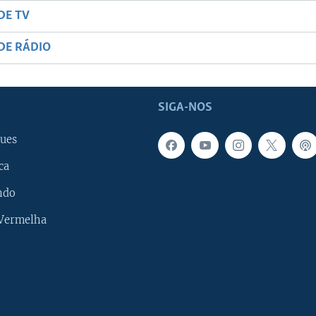
DE TV
DE RÁDIO
SIGA-NOS
ues
ca
ndo
 Vermelha