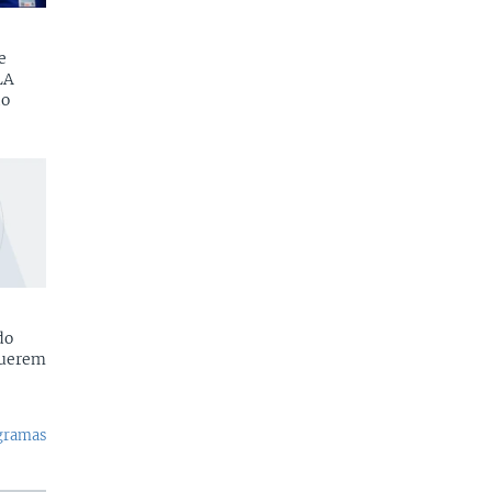
e
LA
do
do
querem
ogramas