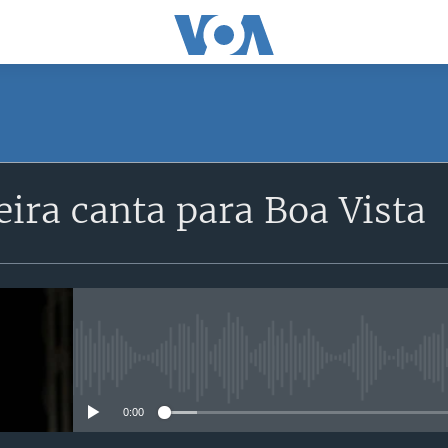
SUBSCRIBE
eira canta para Boa Vista
Subscreva
No media source currently avail
0:00