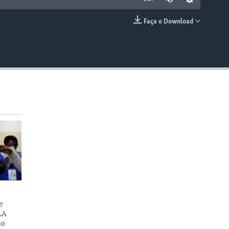
Faça o Download
EMBED
e
LA
do