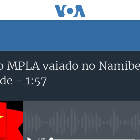
SUBSCRIBE
o MPLA vaiado no Namibe
Subscreva
ade - 1:57
No media source currently avail
0:00