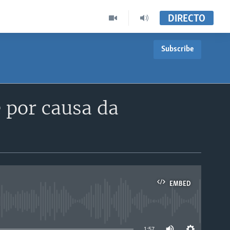
DIRECTO
Subscribe
 por causa da
EMBED
able
1:57