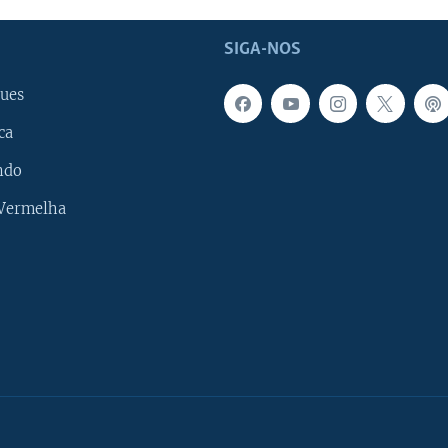
SIGA-NOS
ues
ca
ndo
 Vermelha