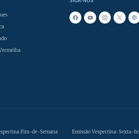
SIGA-NOS
ues
ca
ndo
 Vermelha
espertina Fim-de-Semana
Emissão Vespertina: Sexta-fe