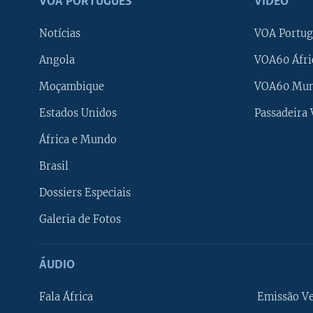
VOA PORTUGUÊS
VÍDEO
Notícias
VOA Portug
Angola
VOA60 Áfri
Moçambique
VOA60 Mu
Estados Unidos
Passadeira
África e Mundo
Brasil
Dossiers Especiais
Galeria de Fotos
ÁUDIO
Fala África
Emissão V