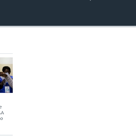
EMBED
e
LA
do