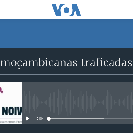
SUBSCRIBE
moçambicanas traficadas 
Subscreva
No media source currently avail
0:00