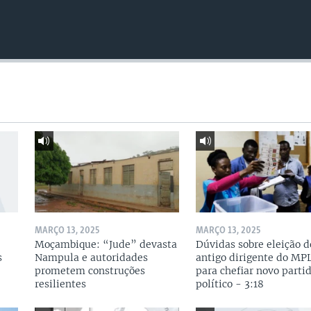
MARÇO 13, 2025
MARÇO 13, 2025
Moçambique: “Jude” devasta
Dúvidas sobre eleição d
s
Nampula e autoridades
antigo dirigente do MP
prometem construções
para chefiar novo parti
resilientes
político - 3:18