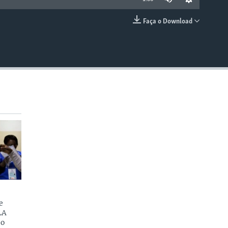
Faça o Download
EMBED
e
LA
do