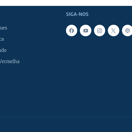
SIGA-NOS
ues
ca
ndo
 Vermelha