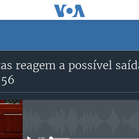
SUBSCRIBE
as reagem a possível saíd
Subscreva
:56
No media source currently avail
0:00