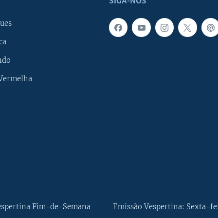
SIGA-NOS
ues
ca
ndo
 Vermelha
espertina Fim-de-Semana
Emissão Vespertina: Sexta-fe