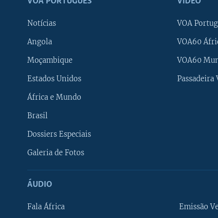
VOA PORTUGUÊS
VÍDEO
Notícias
VOA Portug
Angola
VOA60 Áfri
Moçambique
VOA60 Mu
Estados Unidos
Passadeira
África e Mundo
Brasil
Dossiers Especiais
Galeria de Fotos
ÁUDIO
Fala África
Emissão V