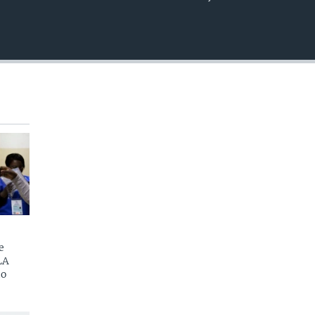
EMBED
e
LA
do