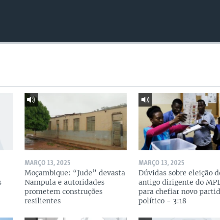
MARÇO 13, 2025
MARÇO 13, 2025
Moçambique: “Jude” devasta
Dúvidas sobre eleição d
s
Nampula e autoridades
antigo dirigente do MP
prometem construções
para chefiar novo parti
resilientes
político - 3:18