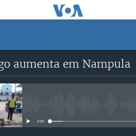
SUBSCRIBE
go aumenta em Nampula
Subscreva
No media source currently avail
0:00