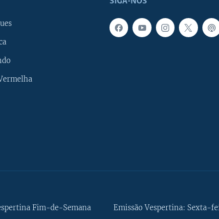
SIGA-NOS
ues
ca
ndo
 Vermelha
espertina Fim-de-Semana
Emissão Vespertina: Sexta-fe