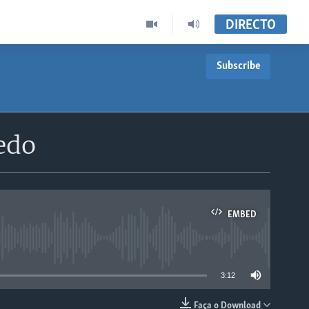
DIRECTO
Subscribe
edo
EMBED
able
3:12
Faça o Download