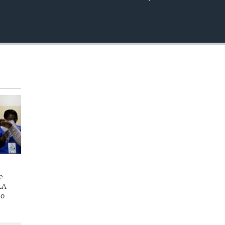
EMBED
e
LA
do