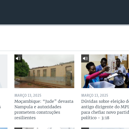
MARÇO 13, 2025
MARÇO 13, 2025
Moçambique: “Jude” devasta
Dúvidas sobre eleição d
s
Nampula e autoridades
antigo dirigente do MP
prometem construções
para chefiar novo parti
resilientes
político - 3:18