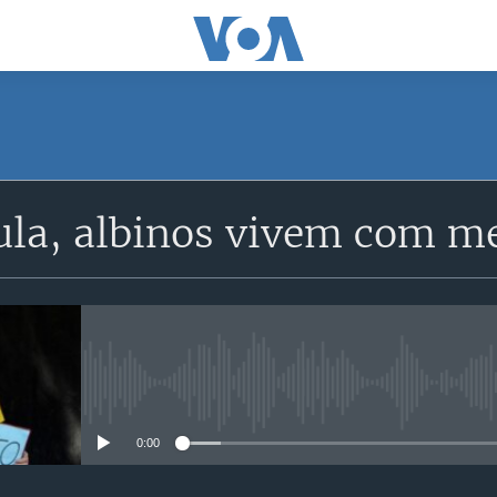
SUBSCRIBE
a, albinos vivem com m
Subscreva
No media source currently avail
0:00