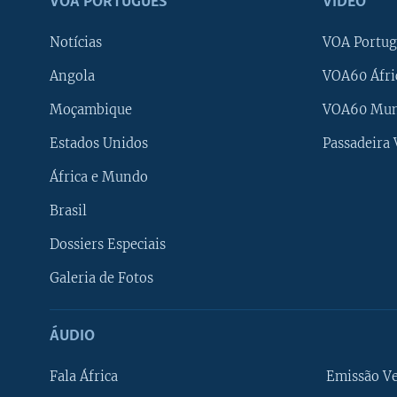
VOA PORTUGUÊS
VÍDEO
Notícias
VOA Portug
Angola
VOA60 Áfri
Moçambique
VOA60 Mu
Estados Unidos
Passadeira
África e Mundo
Brasil
Dossiers Especiais
Galeria de Fotos
ÁUDIO
Fala África
Emissão V