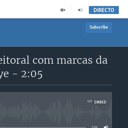
DIRECTO
Subscribe
eitoral com marcas da
ye - 2:05
EMBED
able
2:05