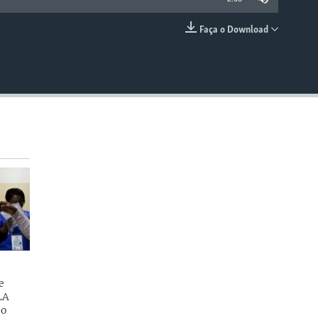
Faça o Download
EMBED
e
LA
do