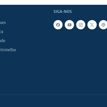
SIGA-NOS
ues
ca
ndo
 Vermelha