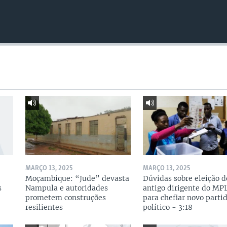
MARÇO 13, 2025
MARÇO 13, 2025
Moçambique: “Jude” devasta
Dúvidas sobre eleição d
s
Nampula e autoridades
antigo dirigente do MP
prometem construções
para chefiar novo parti
resilientes
político - 3:18