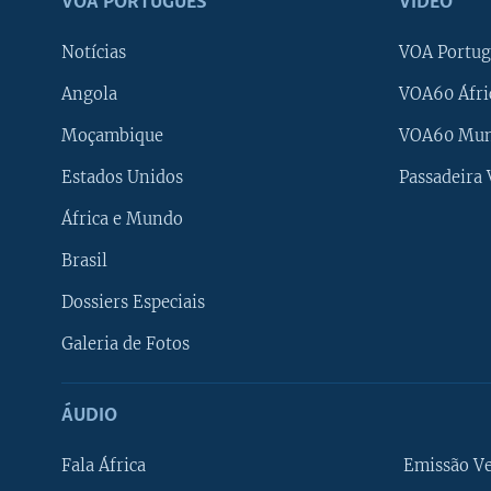
VOA PORTUGUÊS
VÍDEO
Notícias
VOA Portug
Angola
VOA60 Áfri
Moçambique
VOA60 Mu
Estados Unidos
Passadeira
África e Mundo
Brasil
Dossiers Especiais
Galeria de Fotos
ÁUDIO
Fala África
Emissão V