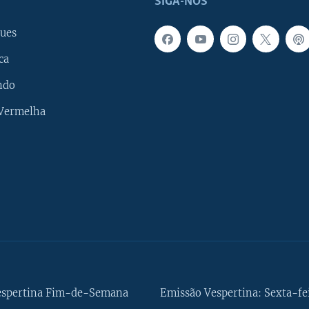
SIGA-NOS
ues
ca
ndo
 Vermelha
espertina Fim-de-Semana
Emissão Vespertina: Sexta-fe