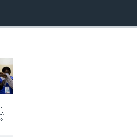
EMBED
e
LA
do