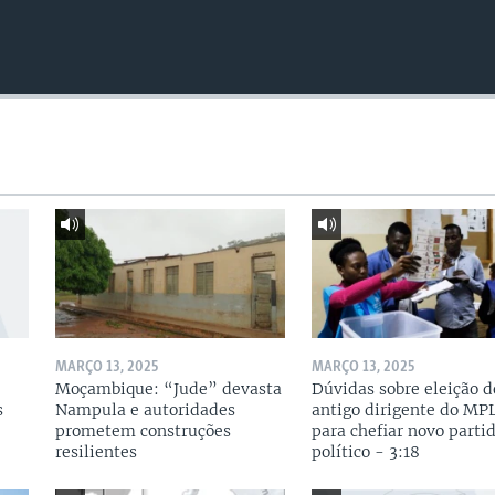
MARÇO 13, 2025
MARÇO 13, 2025
Moçambique: “Jude” devasta
Dúvidas sobre eleição d
s
Nampula e autoridades
antigo dirigente do MP
prometem construções
para chefiar novo parti
resilientes
político - 3:18