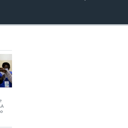
EMBED
e
LA
do