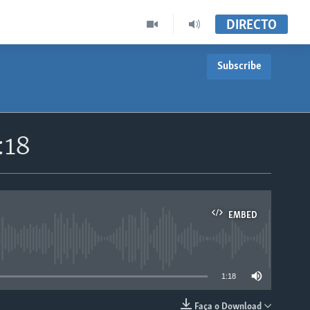
DIRECTO
Subscribe
:18
EMBED
able
1:18
Faça o Download