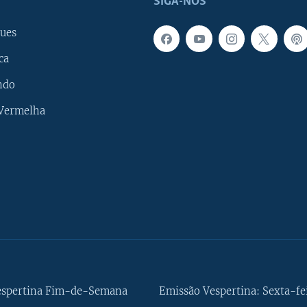
SIGA-NOS
ues
ca
ndo
 Vermelha
espertina Fim-de-Semana
Emissão Vespertina: Sexta-fe