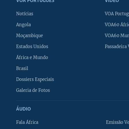
VOA PORTUGUÊS
VÍDEO
Notícias
VOA Portug
Angola
VOA60 Áfri
Moçambique
VOA60 Mu
Estados Unidos
Passadeira
África e Mundo
Brasil
Dossiers Especiais
Galeria de Fotos
ÁUDIO
Fala África
Emissão V