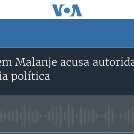
m Malanje acusa autorida
ia política
No media source currently avail