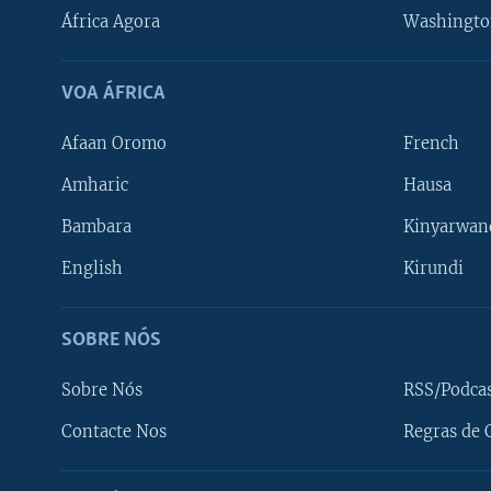
África Agora
Washingto
VOA ÁFRICA
Afaan Oromo
French
Amharic
Hausa
Bambara
Kinyarwan
English
Kirundi
SOBRE NÓS
Sobre Nós
RSS/Podca
Contacte Nos
Regras de 
SIGA-NOS