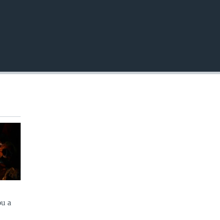
EMBED
ou a