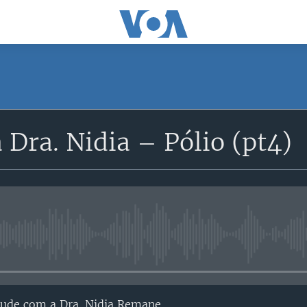
 Dra. Nidia – Pólio (pt4)
No media source currently avail
aude com a Dra. Nidia Remane