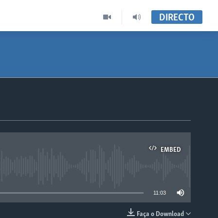
DIRECTO
EMBED
able
11:03
Faça o Download