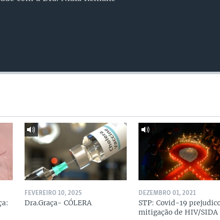
FEVEREIRO 10, 2025
DEZEMBRO 01, 2021
ça:
Dra.Graça- CÓLERA
STP: Covid-19 prejudic
mitigação de HIV/SIDA