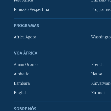
Fala África
Emissão V
Emissão Vespertina
Programas 
PROGRAMAS
África Agora
Washingto
VOA ÁFRICA
Afaan Oromo
French
Amharic
Hausa
Bambara
Kinyarwan
English
Kirundi
SOBRE NÓS