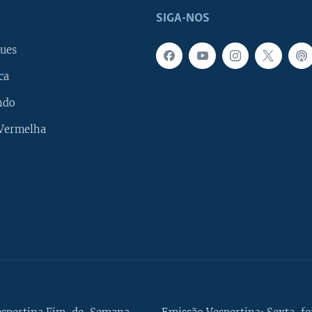
SIGA-NOS
ues
ca
ndo
 Vermelha