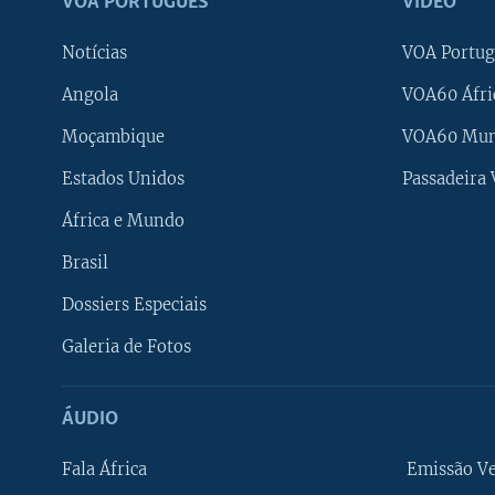
VOA PORTUGUÊS
VÍDEO
Notícias
VOA Portug
Angola
VOA60 Áfri
Moçambique
VOA60 Mu
Estados Unidos
Passadeira
África e Mundo
Brasil
Dossiers Especiais
Galeria de Fotos
ÁUDIO
Fala África
Emissão V