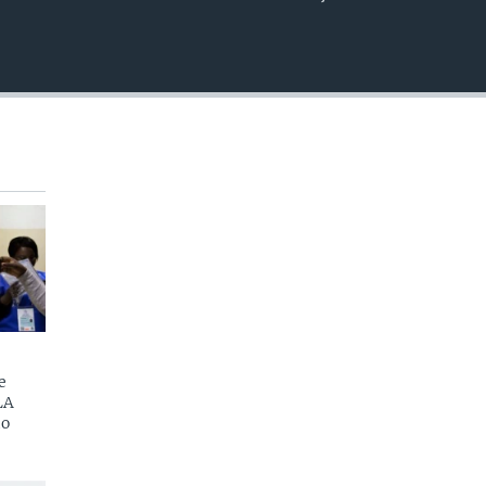
EMBED
e
LA
do