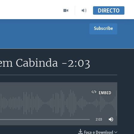
DIRECTO
Subscribe
em Cabinda -2:03
EMBED
able
2:03
Faça o Download