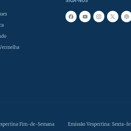
SIGA-NOS
ues
ca
ndo
 Vermelha
espertina Fim-de-Semana
Emissão Vespertina: Sexta-fe