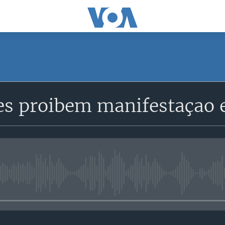
SUBSCRIBE
es proibem manifestaçao 
Subscreva
No media source currently avail