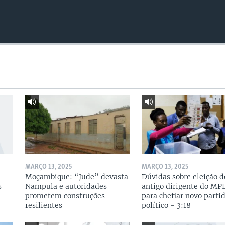
MARÇO 13, 2025
MARÇO 13, 2025
Moçambique: “Jude” devasta
Dúvidas sobre eleição d
s
Nampula e autoridades
antigo dirigente do MP
prometem construções
para chefiar novo parti
resilientes
político - 3:18