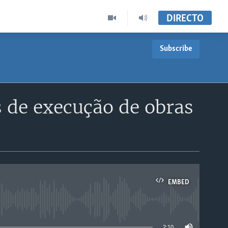
DIRECTO
Subscribe
s de execução de obras
EMBED
able
2:10