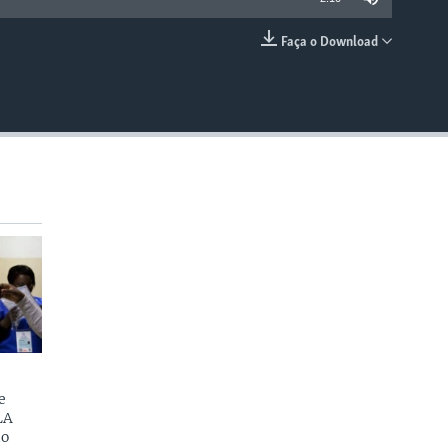
Faça o Download
EMBED
e
LA
do