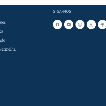
SIGA-NOS
ues
ca
ndo
 Vermelha