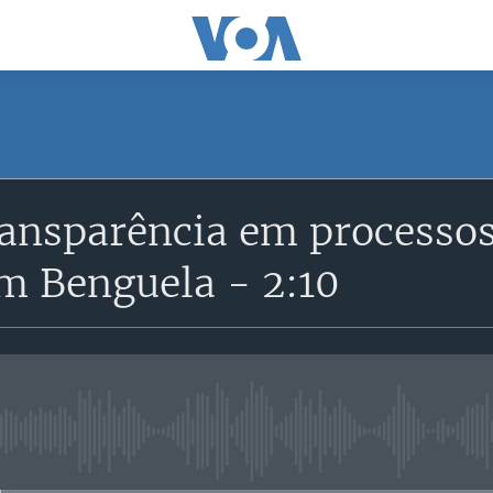
SUBSCRIBE
ransparência em processo
Subscreva
m Benguela - 2:10
No media source currently avail