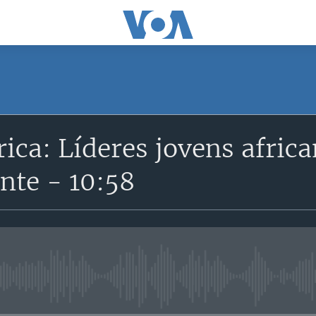
SUBSCRIBE
ica: Líderes jovens afric
Subscreva
nte - 10:58
No media source currently avail