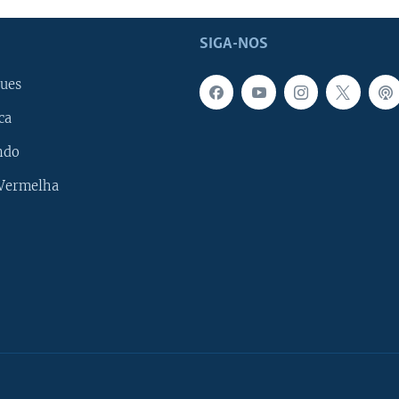
SIGA-NOS
ues
ca
ndo
 Vermelha