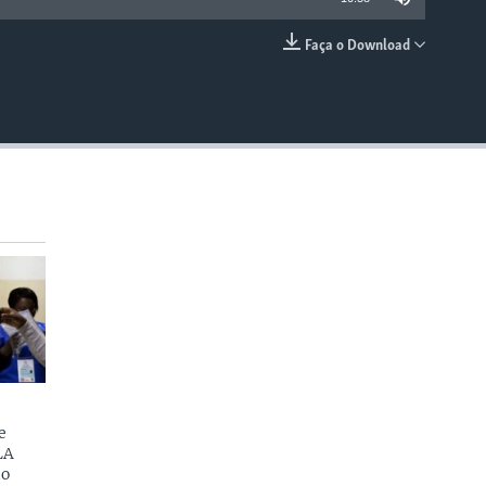
Faça o Download
EMBED
e
LA
do