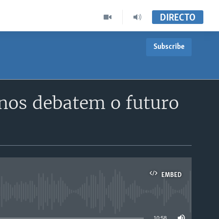
DIRECTO
Subscribe
anos debatem o futuro
EMBED
able
10:58