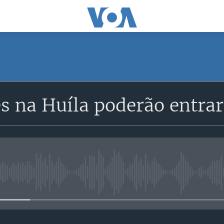
SUBSCRIBE
s na Huíla poderão entrar
Subscreva
No media source currently avail