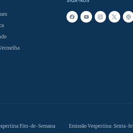
SIGA-NOS
ues
ca
ndo
 Vermelha
espertina Fim-de-Semana
Emissão Vespertina: Sexta-fe