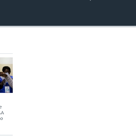
EMBED
e
LA
do