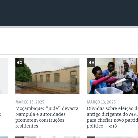
MARÇO 13, 2025
MARÇO 13, 2025
Moçambique: “Jude” devasta
Dúvidas sobre eleição d
s
Nampula e autoridades
antigo dirigente do MP
prometem construções
para chefiar novo parti
resilientes
político - 3:18