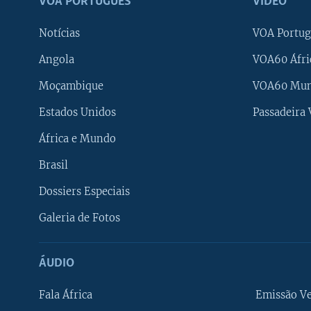
VOA PORTUGUÊS
VÍDEO
Notícias
VOA Portug
Angola
VOA60 Áfri
Moçambique
VOA60 Mu
Estados Unidos
Passadeira
África e Mundo
Brasil
Dossiers Especiais
Galeria de Fotos
ÁUDIO
Fala África
Emissão V