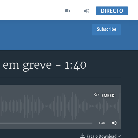
DIRECTO
Subscribe
 em greve - 1:40
EMBED
able
1:40
Faça o Download