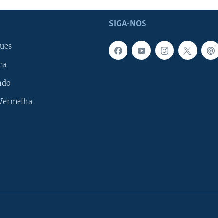
SIGA-NOS
ues
ca
ndo
 Vermelha