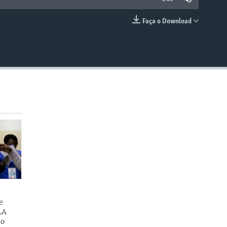
Faça o Download
EMBED
e
LA
do