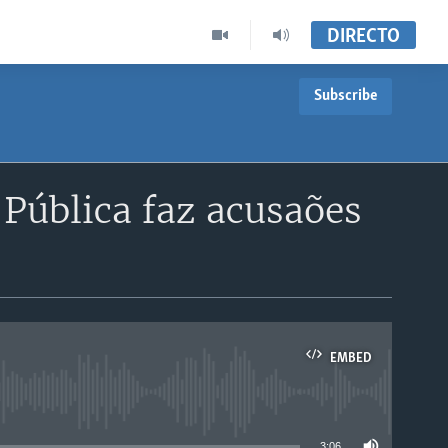
DIRECTO
Subscribe
Pública faz acusaões
EMBED
able
3:06