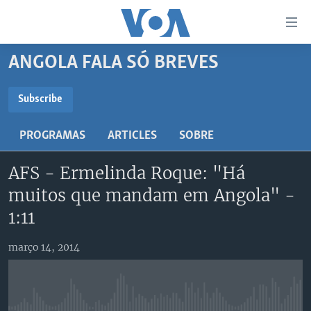
Links
de
Acesso
ANGOLA FALA SÓ BREVES
Ir
NOTÍCIAS
para
AFRICA AGORA
ANGOLA
Subscribe
artigo
SUBSCRIBE
principal
SAÚDE EM FOCO
MOÇAMBIQUE
PROGRAMAS
ARTICLES
SOBRE
Ir
VÍDEO
ESTADOS UNIDOS
para
Subscreva
AFS - Ermelinda Roque: "Há
Navegação
ÁUDIO
GUINÉ-BISSAU
VÍDEOS
principal
muitos que mandam em Angola" -
ENTRETENIMENTO
ÁFRICA E MUNDO
VOA60 ÁFRICA
Ir
1:11
para
BRASIL
VOA 60 CLIMA
SIGA-NOS
Pesquisa
março 14, 2014
DOSSIERS ESPECIAIS
VOA60 MUNDO
DESPORTO
PASSADEIRA VERMELHA
Línguas