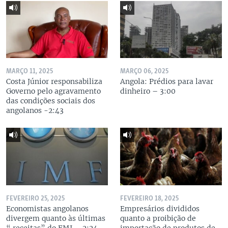
MARÇO 11, 2025
MARÇO 06, 2025
Costa Júnior responsabiliza
Angola: Prédios para lavar
Governo pelo agravamento
dinheiro – 3:00
das condições sociais dos
angolanos -2:43
FEVEREIRO 25, 2025
FEVEREIRO 18, 2025
Economistas angolanos
Empresários divididos
divergem quanto às últimas
quanto a proibição de
“ receitas” do FMI – 2:24
importação de produtos de