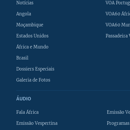
Notícias
VOA Portug
Angola
VOA60 Áfri
Moçambique
VOA60 Mu
Estados Unidos
Passadeira
África e Mundo
Brasil
Dossiers Especiais
Galeria de Fotos
ÁUDIO
Fala África
Emissão V
Emissão Vespertina
Programas 