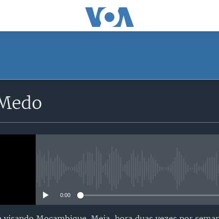
SUBSCRIBE
 Medo
Apple Podcasts
Subscreva
No media source currently avail
0:00
 visando Moçambique. Meia-hora duas vezes por seman