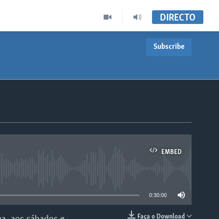
DIRECTO
Subscribe
EMBED
able
0:30:00
Faça o Download
a, aos sábados e