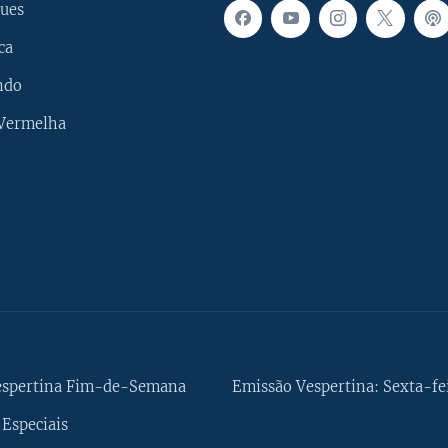
ues
ca
ndo
 Vermelha
espertina Fim-de-Semana
Emissão Vespertina: Sexta-fe
Especiais