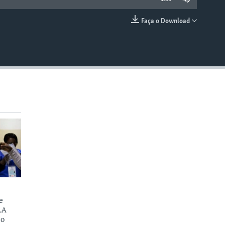
Faça o Download
EMBED
e
LA
do