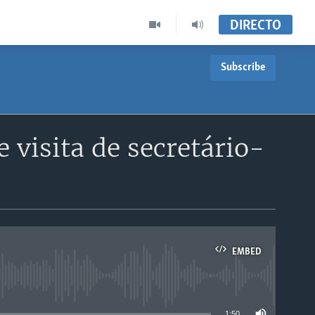
DIRECTO
Subscribe
visita de secretário-
EMBED
able
1:50