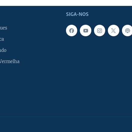
SIGA-NOS
ues
ca
ndo
 Vermelha