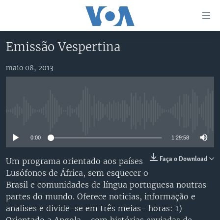
Links
de
Acesso
Emissão Vespertina
Ir
NOTÍCIAS
para
maio 08, 2013
AFRICA AGORA
ANGOLA
artigo
principal
SAÚDE EM FOCO
MOÇAMBIQUE
Ir
VÍDEO
ESTADOS UNIDOS
para
No media source currently available
Navegação
ÁUDIO
GUINÉ-BISSAU
VÍDEOS
principal
0:00
1:29:58
ENTRETENIMENTO
ÁFRICA E MUNDO
VOA60 ÁFRICA
Ir
para
BRASIL
VOA 60 CLIMA
Faça o Download
Um programa orientado aos países
SIGA-NOS
Pesquisa
Lusófonos de África, sem esquecer o
DOSSIERS ESPECIAIS
VOA60 MUNDO
Brasil e comunidades de língua portuguesa noutras
DESPORTO
PASSADEIRA VERMELHA
partes do mundo. Oferece noticias, informação e
analises e divide-se em três meias- horas: 1)
Línguas