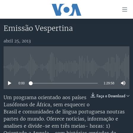
Links
de
Acesso
Emissão Vespertina
Ir
NOTÍCIAS
para
abril 25, 2013
AFRICA AGORA
ANGOLA
artigo
principal
SAÚDE EM FOCO
MOÇAMBIQUE
Ir
VÍDEO
ESTADOS UNIDOS
para
No media source currently available
Navegação
ÁUDIO
GUINÉ-BISSAU
VÍDEOS
principal
0:00
1:29:58
ENTRETENIMENTO
ÁFRICA E MUNDO
VOA60 ÁFRICA
Ir
para
BRASIL
VOA 60 CLIMA
Faça o Download
Um programa orientado aos países
SIGA-NOS
Pesquisa
Lusófonos de África, sem esquecer o
DOSSIERS ESPECIAIS
VOA60 MUNDO
Brasil e comunidades de língua portuguesa noutras
DESPORTO
PASSADEIRA VERMELHA
partes do mundo. Oferece noticias, informação e
analises e divide-se em três meias- horas: 1)
Línguas