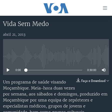
Links
de
Acesso
Vida Sem Medo
Ir
NOTÍCIAS
para
abril 21, 2013
AFRICA AGORA
ANGOLA
artigo
principal
SAÚDE EM FOCO
MOÇAMBIQUE
Ir
VÍDEO
ESTADOS UNIDOS
para
No media source currently available
Navegação
ÁUDIO
GUINÉ-BISSAU
VÍDEOS
principal
0:00
0:30:00
ENTRETENIMENTO
ÁFRICA E MUNDO
VOA60 ÁFRICA
Ir
para
BRASIL
VOA 60 CLIMA
Faça o Download
Um programa de saúde visando
SIGA-NOS
Pesquisa
Moçambique. Meia-hora duas vezes
DOSSIERS ESPECIAIS
VOA60 MUNDO
por semana, aos sábados e domingos, produzido em
DESPORTO
PASSADEIRA VERMELHA
Moçambique por uma equipa de repórteres e
especialistas médicos, grupos de jovens e
Línguas