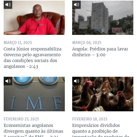
MARÇO 11, 2025
MARÇO 06, 2025
Costa Júnior responsabiliza
Angola: Prédios para lavar
Governo pelo agravamento
dinheiro – 3:00
das condições sociais dos
angolanos -2:43
FEVEREIRO 25, 2025
FEVEREIRO 18, 2025
Economistas angolanos
Empresários divididos
divergem quanto às últimas
quanto a proibição de
“ receitas” do FMI – 2:24
importação de produtos de