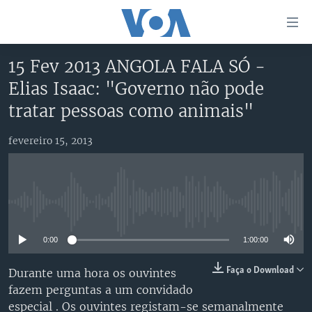
Links
de
Acesso
15 Fev 2013 ANGOLA FALA SÓ -
Ir
NOTÍCIAS
Elias Isaac: "Governo não pode
para
AFRICA AGORA
ANGOLA
tratar pessoas como animais"
artigo
principal
SAÚDE EM FOCO
MOÇAMBIQUE
Ir
fevereiro 15, 2013
VÍDEO
ESTADOS UNIDOS
para
Navegação
ÁUDIO
GUINÉ-BISSAU
VÍDEOS
principal
ENTRETENIMENTO
ÁFRICA E MUNDO
VOA60 ÁFRICA
Ir
No media source currently available
para
BRASIL
VOA 60 CLIMA
SIGA-NOS
Pesquisa
0:00
1:00:00
DOSSIERS ESPECIAIS
VOA60 MUNDO
Faça o Download
Durante uma hora os ouvintes
DESPORTO
PASSADEIRA VERMELHA
fazem perguntas a um convidado
Línguas
especial . Os ouvintes registam-se semanalmente